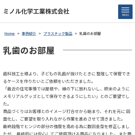
ミノル化学工業株式会社
MENU
Home
>
事例紹介
>
プラスチック製品
>
乳歯のお部屋
乳歯のお部屋
歯科技工士様より、子どもの乳歯が抜けたときに 整理して保管でき
るケースを作りたいとご依頼をいただきました。
「最近の住宅事情では屋根や、縁の下に放れないし、欧米のように
メモリアルグッズとして保存できるようにしたい」とのご要望でし
た。
商品づくりはお客様とのイメージ打合せから始まり、それを元に 図
面化し、ご要望を取り入れながら作業を進めさせて頂きました。
最終段階でヒンジの部分の強度を高める為に数回金型を修正しまし
たが、 最終的には安心してご使用頂ける商品になりました。 また商