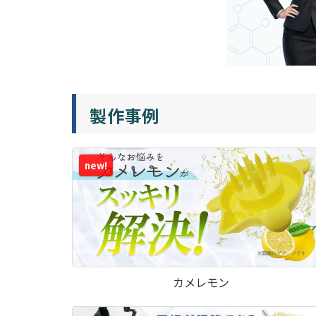
製作事例
new!
カメレモン