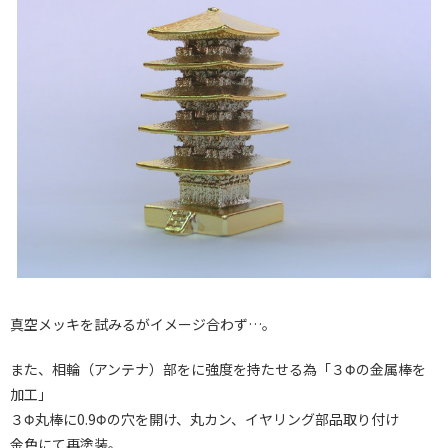
真空メッキを試みるがイメージ合わず…。
また、相輪（アンテナ）部をに強度を持たせる為「３Φの金属棒を
加工」
３Φ丸棒に0.9Φの穴を開け、丸カン、イヤリング部品取り付け
金色にて再塗装。