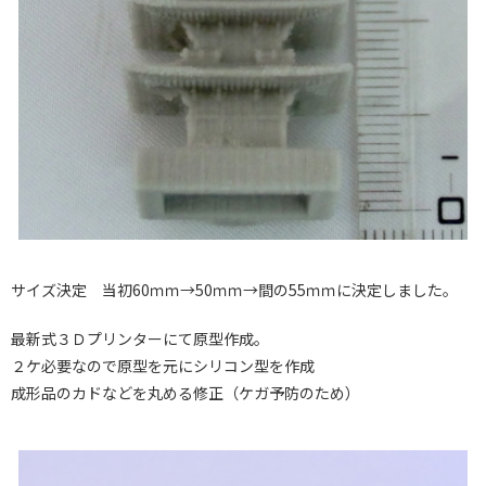
サイズ決定 当初60ｍｍ→50ｍｍ→間の55ｍｍに決定しました。
最新式３Ｄプリンターにて原型作成。
２ケ必要なので原型を元にシリコン型を作成
成形品のカドなどを丸める修正（ケガ予防のため）