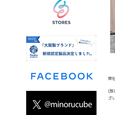
弊
(
ざ