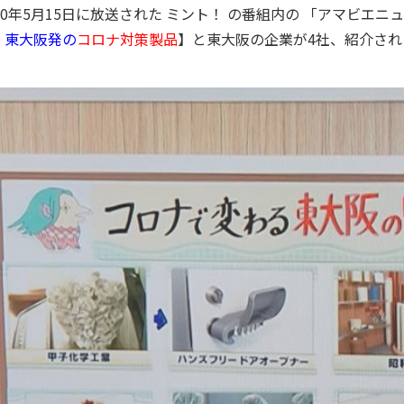
020年5月15日に放送された ミント！ の番組内の 「アマビエニ
！東大阪発の
コロナ対策製品
】と東大阪の企業が4社、紹介され