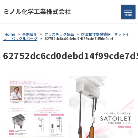
ミノル化学工業株式会社
MENU
Home
>
事例紹介
>
プラスチック製品
>
排泄動作支援機器「サットイ
レ」 バックルパーツ
>
62752dc6cd0debd14f99cde7d56e0eef
62752dc6cd0debd14f99cde7d