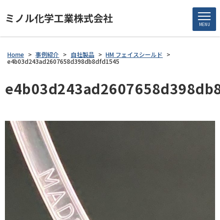
ミノル化学工業株式会社
MENU
Home
>
事例紹介
>
自社製品
>
HM フェイスシールド
>
e4b03d243ad2607658d398db8dfd1545
e4b03d243ad2607658d398db