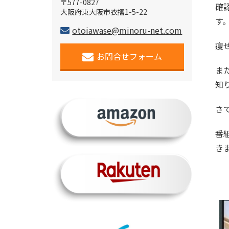
〒577-0827
確
大阪府東大阪市衣摺1-5-22
す
otoiawase@minoru-net.com
痩
お問合せフォーム
ま
知
さ
番
き