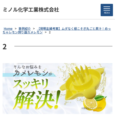
ミノル化学工業株式会社
MENU
Home
>
事例紹介
>
【発明主婦考案】ムダなく根こそぎ丸ごと果汁！めっ
ちゃレモン搾り器カメレモン
>
2
2