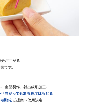
。
部分が曲がる
箸です。
し、金型製作、射出成形加工、
一旦曲がってもある程度はもどる
ー樹脂を
ご提案～使用決定