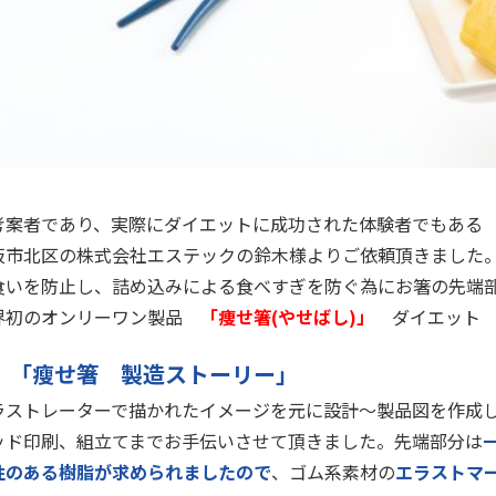
考案者であり、実際にダイエットに成功された体験者でもある
阪市北区の株式会社エステックの鈴木様よりご依頼頂きました
食いを防止し、詰め込みによる食べすぎを防ぐ為にお箸の先端
界初のオンリーワン製品
「痩せ箸(やせばし)」
ダイエット 
「瘦せ箸 製造ストーリー」
ラストレーターで描かれたイメージを元に設計～製品図を作成
ッド印刷、組立てまでお手伝いさせて頂きました。先端部分は
性のある樹脂が求められましたので
、ゴム系素材の
エラストマ