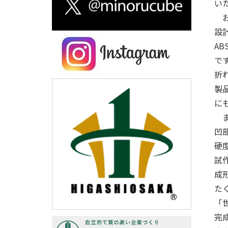
い
お
設
A
で
折
製
に
ま
凹
硬
試
成
た
「
完