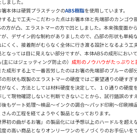
たしました。
箸本体は硬質プラスチックの
ABS樹脂
を使用しています。
計する上で工夫～こだわった点はお箸本体と先端部のカンゴウ
BSの方が凸、エラストマーの方で凹としました。本来強度面か
すが、デザイン的な制約がありましたので、凸部の形状も単純
れにくく、接着剤がむらなく全体に行き渡る設計となるよう工
品となっては目に見えない部分ですが、本体ABSの成形におい
も(主にはジェッティング防止の）
成形のノウハウがたっぷりと
た成形する上で一番苦労したのはお箸の先端部のブルーの部
部の形状も既製のエラストマーの硬度ではご要望通りの硬すぎ
度がなく、方法としては材料硬度を決定して、１０通りの硬度
作して現物確認しないと判断できないことから、試行錯誤のす
形後もゲート処理～検品～インクの調合～パッド印刷～印刷検
くさんの工程を経てようやく製品となっております。
世界初の曲がるお箸」の製品化には予想以上のハードルを超え
成度の高い商品となりオンリーワンのモノづくりのお手伝いを