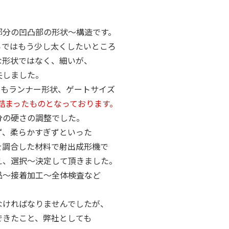
部分の凹凸部の形状～構造です。
らではもう少し太くしたいところ
な形状ではなく、細いが、
夫しました。
てもランナー形状、ゲートサイズ
詰まったものとなっております。
分の硬さの調整でした。
ず、柔らかすぎずといった
を調合した材料で射出成形機で
え、選択～決定して頂きました。
品～接着加工～全体検査など
なければなりませんでしたが、
できたこと、弊社としても