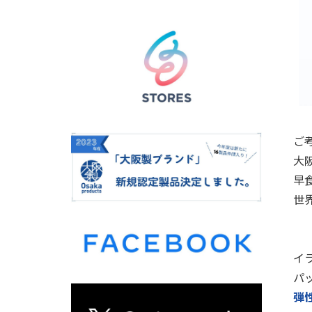
ご
大
早
世
イ
パ
弾