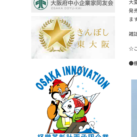
大
発
ま
雑
☆
●